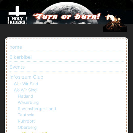
home
Bikerbibel
Events
Infos zum Club
Wer Wir Sind
Wo Wir Sind
Flatland
Weserburg
Ravensberger Land
Teutonia
Ruhrpott
Oberberg