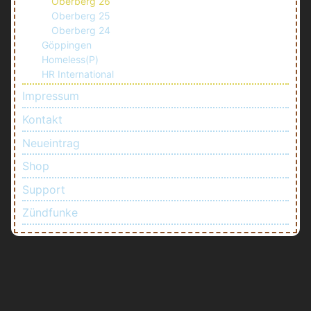
Oberberg 26
Oberberg 25
Oberberg 24
Göppingen
Homeless(P)
HR International
Impressum
Kontakt
Neueintrag
Shop
Support
Zündfunke