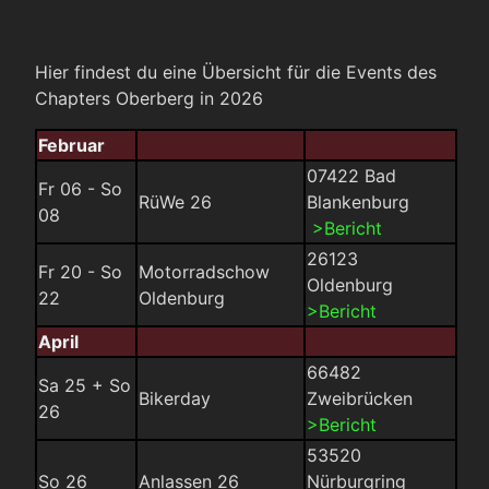
Hier findest du eine Übersicht für die Events des
Chapters Oberberg in 2026
Februar
07422 Bad
Fr 06 - So
RüWe 26
Blankenburg
08
>Bericht
26123
Fr 20 - So
Motorradschow
Oldenburg
22
Oldenburg
>Bericht
April
66482
Sa 25 + So
Bikerday
Zweibrücken
26
>Bericht
53520
So 26
Anlassen 26
Nürburgring